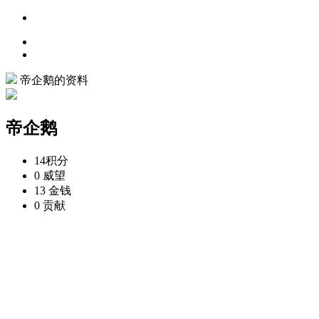
帝企鹅的资料
帝企鹅
14
积分
0
威望
13
金钱
0
贡献